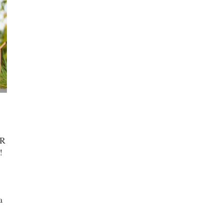
ER
!
a