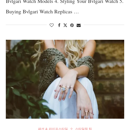
Bvlgari Watch Models 4. Styling Your Bvlgari Watch 5.
Buying Bvlgari Watch Replicas …
패션 & 라이프스타일
스타일링 팁