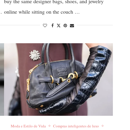
buy the same designer bags, shoes, and jewelry
…
online while sitting on the couch …
Moda e Estilo de Vida
Compras inteligentes de luxo