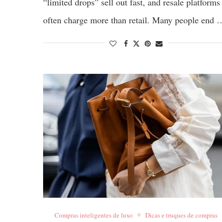
“limited drops” sell out fast, and resale platforms
often charge more than retail. Many people end 
Compras inteligentes de luxo
Dicas e truques de compras