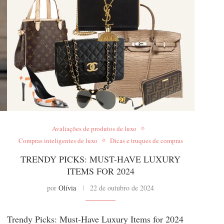
Avaliações de produtos de luxo
Compras inteligentes de luxo
Dicas e truques de compras
TRENDY PICKS: MUST-HAVE LUXURY
ITEMS FOR 2024
por
Olívia
22 de outubro de 2024
Trendy Picks: Must-Have Luxury Items for 2024