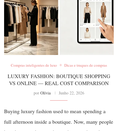
Compras inteligentes de luxo
Dicas e truques de compras
LUXURY FASHION: BOUTIQUE SHOPPING
VS ONLINE — REAL COST COMPARISON
por
Olívia
Junho 22, 2026
Buying luxury fashion used to mean spending a
full afternoon inside a boutique. Now, many people